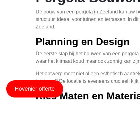
De bouw van een pergola in Zeeland kan uw bu
structuur, ideaal voor tuinen en terrassen. In 
Zeeland.
Planning en Design
De eerste stap bij het bouwen van een pergola 
waar het klimaat koud maar ook zonnig kan zijn
Het ontwerp moet niet alleen esthetisch aantrek
tuinieren? De locatie is eveneens crucieel; kij
Hovenier offerte
Kies Maten en Materi
De keuze van de juiste maten en materialen is 
opties, elk met hun eigen voordelen en nadelen
Hout biedt een natuurlijke en warme uitstrali
onderhoudsgevoelig, maar kan in extreme weer