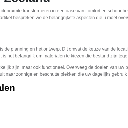
itenruimte transformeren in een oase van comfort en schoonhe
dit artikel bespreken we de belangrijkste aspecten die u moet o
is de planning en het ontwerp. Dit omvat de keuze van de locati
, is het belangrijk om materialen te kiezen die bestand zijn 
kelijk zijn, maar ook functioneel. Overweeg de doelen van uw pe
k uit naar zonnige en beschutte plekken die uw dagelijks gebrui
alen
essentieel voor de duurzaamheid en het uiterlijk van uw pergola
.
ng, maar vereist onderhoud om schade door water en insecten te
somstandigheden klinken. Composietmaterialen combineren het 