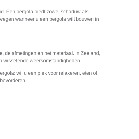
id. Een pergola biedt zowel schaduw als
verwegen wanneer u een pergola wilt bouwen in
e, de afmetingen en het materiaal. In Zeeland,
tegen wisselende weersomstandigheden.
rgola: wil u een plek voor relaxeren, eten of
k bevorderen.
. Hout, metaal en composiet zijn populaire
 voorkomen. Metaal is duurzaam en weinig
beste van beide werelden: ze zijn langdurig